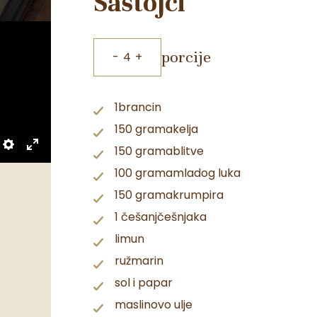
Sastojci
porcije
-
4
+
1
brancin
150 grama
kelja
150 grama
blitve
Settings
Enter
fullscreen
100 grama
mladog luka
150 grama
krumpira
1 češanj
češnjaka
limun
ružmarin
sol i papar
maslinovo ulje