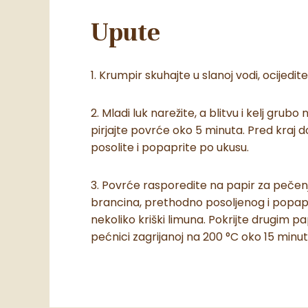
Upute
1. Krumpir skuhajte u slanoj vodi, ocijedit
2. Mladi luk narežite, a blitvu i kelj grubo
pirjajte povrće oko 5 minuta. Pred kraj d
posolite i popaprite po ukusu.
3. Povrće rasporedite na papir za pečenje
brancina, prethodno posoljenog i popapr
nekoliko kriški limuna. Pokrijte drugim 
pećnici zagrijanoj na 200 °C oko 15 minut