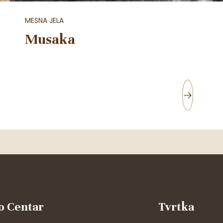
MESNA JELA
Musaka
o Centar
Tvrtka