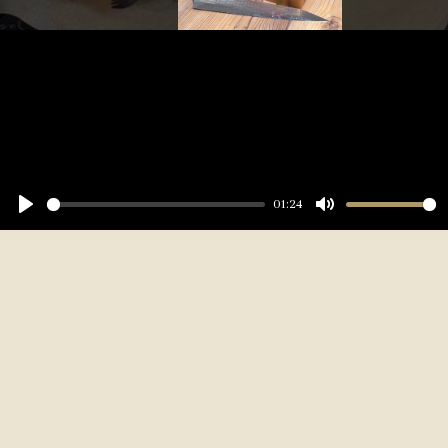
01:24
Play
Mute