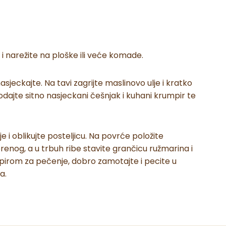
e i narežite na ploške ili veće komade.
 nasjeckajte. Na tavi zagrijte maslinovo ulje i kratko
odajte sitno nasjeckani češnjak i kuhani krumpir te
 i oblikujte posteljicu. Na povrće položite
enog, a u trbuh ribe stavite grančicu ružmarina i
papirom za pečenje, dobro zamotajte i pecite u
a.